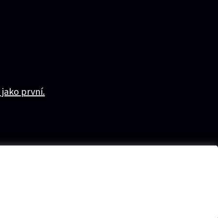
 jako první.
další partneři
Přístupnost
Ochrana osobních údajů
Nastavení cookies