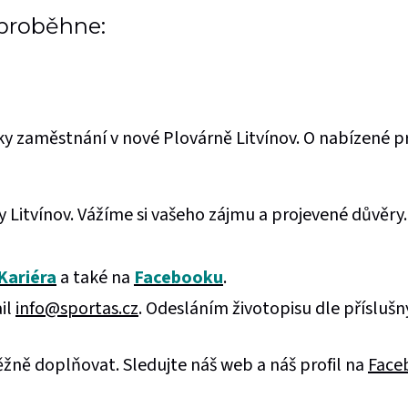
proběhne:
y zaměstnání v nové Plovárně Litvínov. O nabízené p
 Litvínov. Vážíme si vašeho zájmu a projevené důvěry
Kariéra
a také na
Facebooku
.
ail
info@sportas.cz
. Odesláním životopisu dle přísluš
žně doplňovat. Sledujte náš web a náš profil na
Face