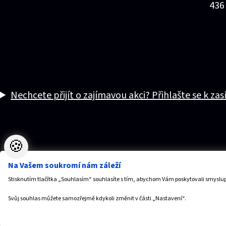
436
Nechcete přijít o zajímavou akci? Přihlašte se k zas
🍪
Na Vašem soukromí nám záleží
Stisknutím tlačítka „Souhlasím“ souhlasíte s tím, abychom Vám poskytovali smyslup
Svůj souhlas můžete samozřejmě kdykoli změnit v části „Nastavení“.
Vytvořilo
Anawe
,
© 2026 SPORTaS, s.r.o.