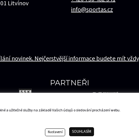
 01 Litvínov
info@sportas.cz
ílání novinek. Nejčerstvější informace budete mít vždy
PARTNEŘI
lné a užitečné služby na základě Vašich údajů o sledování procházení webu.
Mapa serveru
SOUHLASÍM
Nastavení