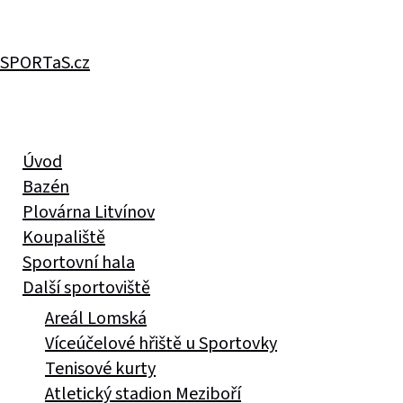
SPORTaS.cz
Úvod
Bazén
Plovárna Litvínov
Koupaliště
Sportovní hala
Další sportoviště
Areál Lomská
Víceúčelové hřiště u Sportovky
Tenisové kurty
Atletický stadion Meziboří