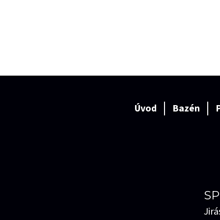
Úvod
Bazén
P
SP
Jir