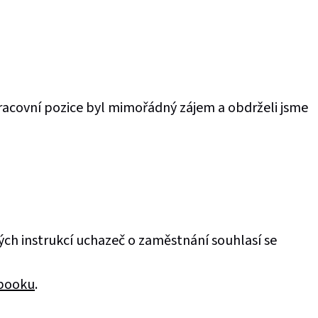
racovní pozice byl mimořádný zájem a obdrželi jsme
.
ných instrukcí uchazeč o zaměstnání souhlasí se
booku
.