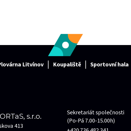
lovárna Litvínov
Koupaliště
Sportovní hala
Sekretariát společnosti
ORTaS, s.r.o.
(Po-Pá 7.00-15.00h)
áskova 413
+420 736 482 341