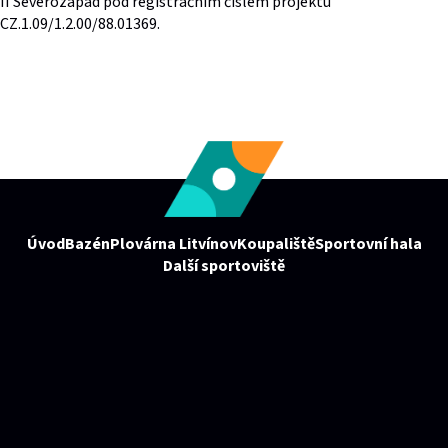
II Severozápad pod registračním číslem projektu
CZ.1.09/1.2.00/88.01369.
Úvod
Bazén
Plovárna Litvínov
Koupaliště
Sportovní hala
Další sportoviště