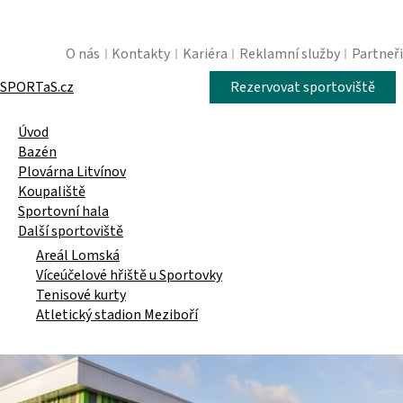
O nás
Kontakty
Kariéra
Reklamní služby
Partneři
SPORTaS.cz
Rezervovat sportoviště
Úvod
Bazén
Plovárna Litvínov
Koupaliště
Sportovní hala
Další sportoviště
Areál Lomská
Víceúčelové hřiště u Sportovky
Tenisové kurty
Atletický stadion Meziboří