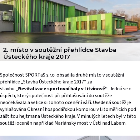
2. místo v soutěžní přehlídce Stavba
Ústeckého kraje 2017
Společnost SPORTaS s.r.o. obsadila druhé místo v soutěžní
přehlídce „Stavba Ústeckého kraje 2017“ za
stavbu
„Revitalizace sportovní haly v Litvínově“
. Jedná se o
úspěch, který společnost při přihlašování do soutěže
neočekávala a velice si tohoto ocenění váží. Uvedená soutěž je
vyhlašována Okresní hospodářskou komorou v Litoměřicích pod
záštitou hejtmana Ústeckého kraje. V minulých letech byl v této
soutěži oceněn například Mariánský most v Ústí nad Labem.