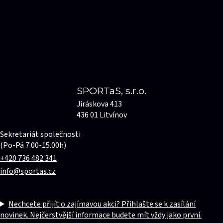
SPORTaS, s.r.o.
Jiráskova 413
436 01 Litvínov
Sekretariát společnosti
(Po-Pá 7.00-15.00h)
+420 736 482 341
info@sportas.cz
Nechcete přijít o zajímavou akci? Přihlašte se k zasílání
novinek. Nejčerstvější informace budete mít vždy jako první.