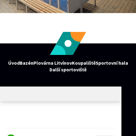
Úvod
Bazén
Plovárna Litvínov
Koupaliště
Sportovní hala
Další sportoviště