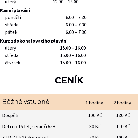
úterý
12.00 – 13.00
Ranní plavání
pondělí
6.00 – 7.30
středa
6.00 – 7.30
pátek
6.00 – 7.30
Kurz zdokonalovacího plavání
úterý
15.00 – 16.00
středa
15.00 – 16.00
čtvrtek
15.00 – 16.00
CENÍK
Běžné vstupné
1 hodina
2 hodiny
Dospělí
100 Kč
130 Kč
Děti do 15 let, senioři 65+
80 Kč
110 Kč
ZTP, ZTP/P, doprovod
70 Kč
100 Kč