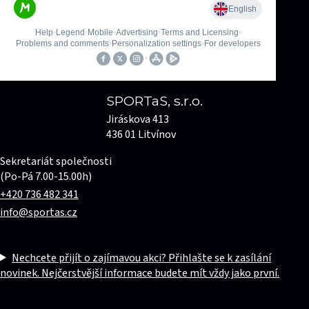
SPORTaS, s.r.o.
Jiráskova 413
436 01 Litvínov
Sekretariát společnosti
(Po-Pá 7.00-15.00h)
+420 736 482 341
info@sportas.cz
Nechcete přijít o zajímavou akci? Přihlašte se k zasílání
novinek. Nejčerstvější informace budete mít vždy jako první.