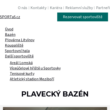
O nás
Kontakty
Kariéra
Reklamní služby
Partneři
SPORTaS.cz
Rezervovat sportoviště
Úvod
Bazén
Plovárna Litvínov
Koupaliště
Sportovní hala
Další sportoviště
Areál Lomská
Víceúčelové hřiště u Sportovky
Tenisové kurty
Atletický stadion Meziboří
PLAVECKÝ BAZÉN