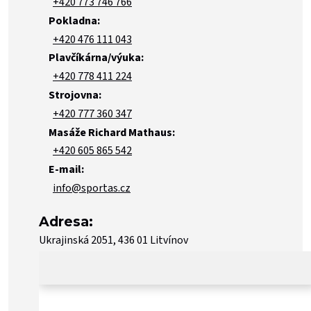
+420 773 746 766
Pokladna:
+420 476 111 043
Plavčíkárna/výuka:
+420 778 411 224
Strojovna:
+420 777 360 347
Masáže Richard Mathaus:
+420 605 865 542
E-mail:
info@sportas.cz
Adresa:
Ukrajinská 2051, 436 01 Litvínov